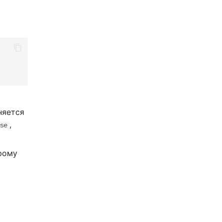
няется
,
se
орому