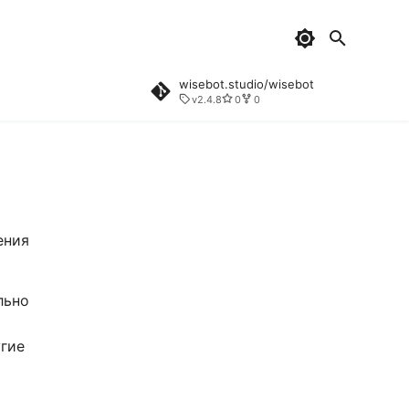
wisebot.studio/wisebot
v2.4.8
0
0
ения
льно
угие