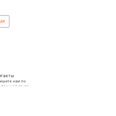
ая
нтакты
ишите нам по
ктронной почте
937 115-20-30
итика
фиденциальности