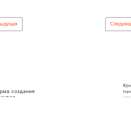
дыдущая
Следующ
Ко
орма создания
Нап
тентов
эле
+7 
вых решений»
Пол
кон