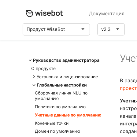
Документация
Продукт WiseBot
v2.3
Уче
Руководство администратора
О продукте
Установка и лицензирование
В разд
Установка
Глобальные настройки
проек
Лицензирование
Сборочная линия NLU по
умолчанию
Учетн
Политики по умолчанию
настро
Учетные данные по умолчанию
канала
Конечные точки
интегр
создан
Домен по умолчанию