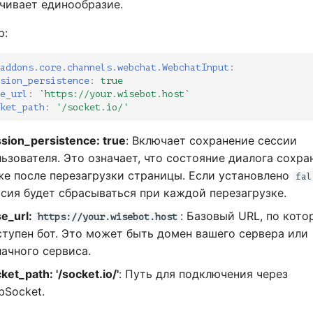
чивает единообразие.
р:
addons.core.channels.webchat.WebchatInput
:
sion_persistence
:
true
e_url
:
`
https://your.wisebot.host`
ket_path
:
'/socket.io/'
sion_persistence: true
: Включает сохранение сессии
ьзователя. Это означает, что состояние диалога сохра
же после перезагрузки страницы. Если установлено
fal
ссия будет сбрасываться при каждой перезагрузке.
e_url:
: Базовый URL, по кот
https://your.wisebot.host
ступен бот. Это может быть домен вашего сервера или
ачного сервиса.
ket_path: '/socket.io/'
: Путь для подключения через
bSocket.