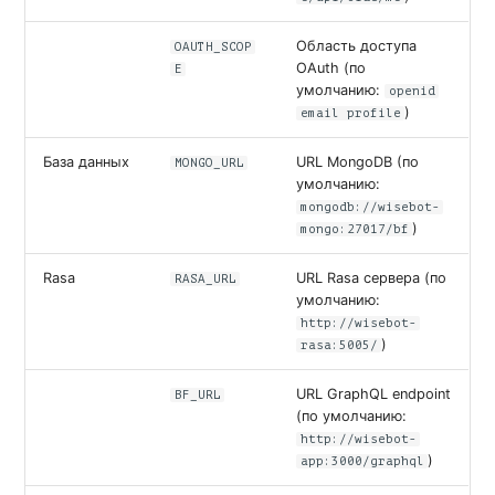
Область доступа
OAUTH_SCOP
OAuth (по
E
умолчанию:
openid
)
email profile
База данных
URL MongoDB (по
MONGO_URL
умолчанию:
mongodb://wisebot-
)
mongo:27017/bf
Rasa
URL Rasa сервера (по
RASA_URL
умолчанию:
http://wisebot-
)
rasa:5005/
URL GraphQL endpoint
BF_URL
(по умолчанию:
http://wisebot-
)
app:3000/graphql