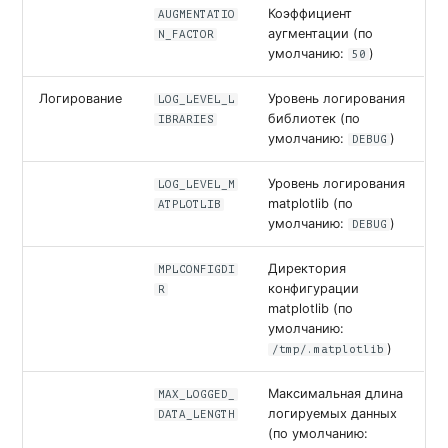
Коэффициент
AUGMENTATIO
аугментации (по
N_FACTOR
умолчанию:
)
50
Логирование
Уровень логирования
LOG_LEVEL_L
библиотек (по
IBRARIES
умолчанию:
)
DEBUG
Уровень логирования
LOG_LEVEL_M
matplotlib (по
ATPLOTLIB
умолчанию:
)
DEBUG
Директория
MPLCONFIGDI
конфигурации
R
matplotlib (по
умолчанию:
)
/tmp/.matplotlib
Максимальная длина
MAX_LOGGED_
логируемых данных
DATA_LENGTH
(по умолчанию: