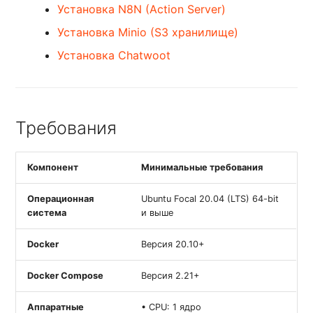
Каналы
Подключение C
Конфигурация (.env)
Установка N8N (Action Server)
Вебхуки
Установка Minio (S3 хранилище)
Дополнительные компоненты
Настройка reCAPTCHA
Установка Chatwoot
Установка N8N (Action Server)
Прочие настройки
Установка Minio (S3 хранилище)
Интеграция с GitLab
Требования
Установка Chatwoot
Взаимодействие с GitHub
Компонент
Минимальные требования
Операционная
Ubuntu Focal 20.04 (LTS) 64-bit
система
и выше
Docker
Версия 20.10+
Docker Compose
Версия 2.21+
Аппаратные
• CPU: 1 ядро