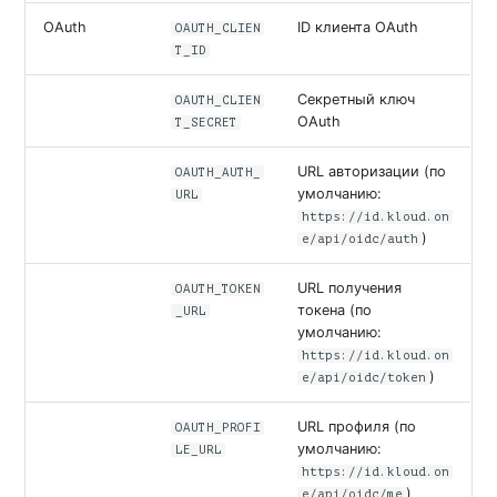
OAuth
ID клиента OAuth
OAUTH_CLIEN
T_ID
Секретный ключ
OAUTH_CLIEN
OAuth
T_SECRET
URL авторизации (по
OAUTH_AUTH_
умолчанию:
URL
https://id.kloud.on
)
e/api/oidc/auth
URL получения
OAUTH_TOKEN
токена (по
_URL
умолчанию:
https://id.kloud.on
)
e/api/oidc/token
URL профиля (по
OAUTH_PROFI
умолчанию:
LE_URL
https://id.kloud.on
)
e/api/oidc/me