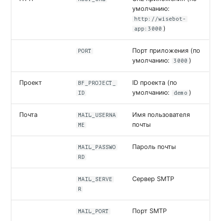
умолчанию:
http://wisebot-
)
app:3000
Порт приложения (по
PORT
умолчанию:
)
3000
Проект
ID проекта (по
BF_PROJECT_
умолчанию:
)
ID
demo
Почта
Имя пользователя
MAIL_USERNA
почты
ME
Пароль почты
MAIL_PASSWO
RD
Сервер SMTP
MAIL_SERVE
R
Порт SMTP
MAIL_PORT