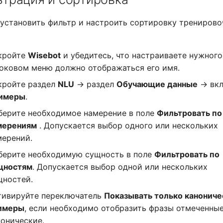
установить фильтр и настроить сортировку трениров
кройте
Wisebot
и убедитесь, что настраиваете нужного
боковом меню должно отображаться его имя.
кройте раздел
NLU
→ раздел
Обучающие данные
→ вкл
имеры
.
берите необходимое намерение в поле
Фильтровать по
мерениям
. Допускается выбор одного или нескольких
мерений.
берите необходимую сущность в поле
Фильтровать по
щностям
. Допускается выбор одной или нескольких
щностей.
тивируйте переключатель
Показывать только канониче
имеры
, если необходимо отобразить фразы отмеченные
нонические.