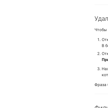
Уда
Чтобы 
От
В 
От
Пр
На
ко
Фраза 
Филь