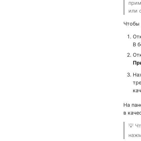
прим
или 
Чтобы 
От
В 
От
Пр
На
тр
ка
На пан
в каче
💡 Ч
нажм