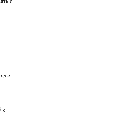
дать
и
осле
й»