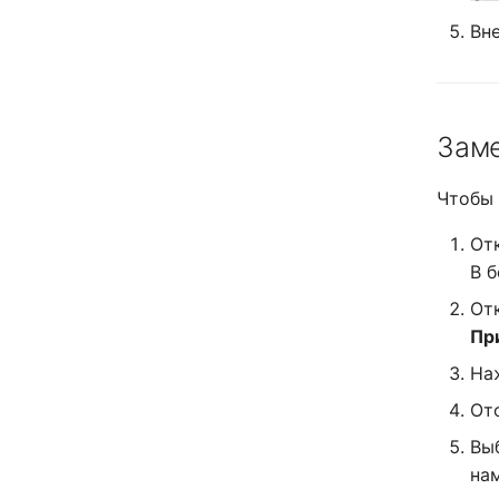
Вн
Заме
Чтобы 
От
В 
От
Пр
На
От
Вы
нам