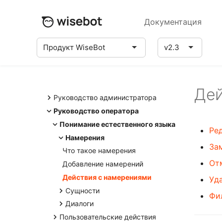
Документация
Продукт WiseBot
v2.3
Дей
Руководство администратора
О продукте
Руководство оператора
Установка и лицензирование
Понимание естественного языка
Ре
Установка
Глобальные настройки
Намерения
За
Лицензирование
Сборочная линия NLU по
Проекты
Что такое намерения
умолчанию
От
Управление проектами
Пользователи
Добавление намерений
Политики по умолчанию
Глоссарий
Настройки проекта
Управление пользователями
Действия с намерениями
Уд
Учетные данные по умолчанию
Импорт и экспорт проектов
Настройка ролей
Сущности
Фи
Конечные точки
Что такое сущности
Диалоги
Домен по умолчанию
Пользовательские действия
Добавление сущности
Истории