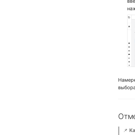
вв
на
Намере
выбора
Отме
📌
К