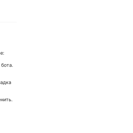
е:
 бота.
адка
нить.