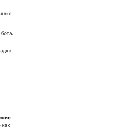
очных
 бота.
адка
ские
 как