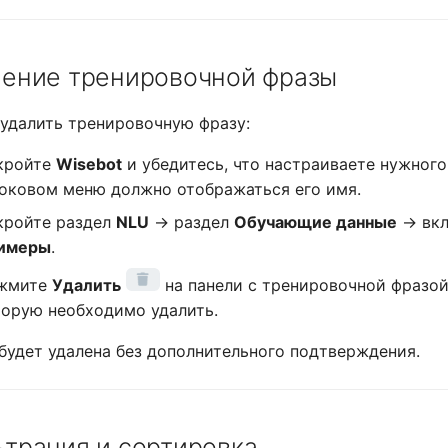
ление тренировочной фразы
удалить тренировочную фразу:
кройте
Wisebot
и убедитесь, что настраиваете нужного
боковом меню должно отображаться его имя.
кройте раздел
NLU
→ раздел
Обучающие данные
→ вкл
имеры
.
жмите
Удалить
на панели с тренировочной фразой
торую необходимо удалить.
будет удалена без дополнительного подтверждения.
трация и сортировка