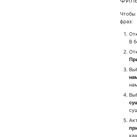
Чтобы 
фраз:
От
В 
От
Пр
Вы
на
на
Вы
су
су
Ак
пр
ка