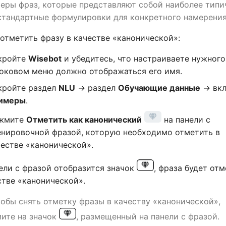
еры фраз, которые представляют собой наиболее типи
стандартные формулировки для конкретного намерения
отметить фразу в качестве «канонической»:
кройте
Wisebot
и убедитесь, что настраиваете нужного
боковом меню должно отображаться его имя.
кройте раздел
NLU
→ раздел
Обучающие данные
→ вкл
имеры
.
жмите
Отметить как канонический
на панели с
енировочной фразой, которую необходимо отметить в
честве «канонической».
ели с фразой отобразится значок
, фраза будет от
стве «канонической».
тобы снять отметку фразы в качеству «канонической»,
ите на значок
, размещенный на панели с фразой.