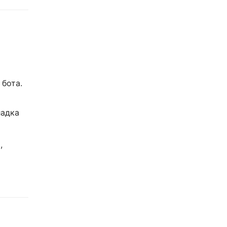
 бота.
адка
,