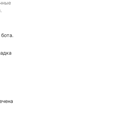
чные
.
 бота.
адка
мечена