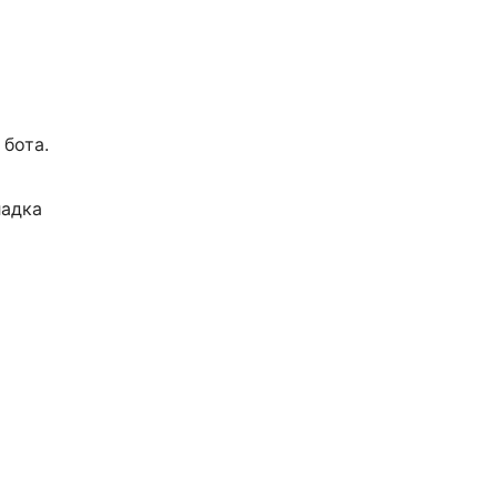
 бота.
адка