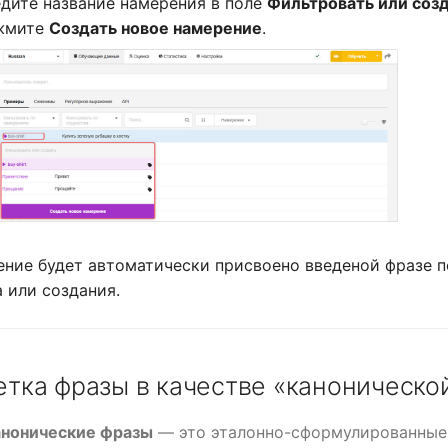
едите название намерения в поле
Фильтровать или соз
жмите
Создать новое намерение
.
ние будет автоматически присвоено введеной фразе п
 или создания.
тка фразы в качестве «каноническо
анонические фразы
— это эталонно-сформулированные