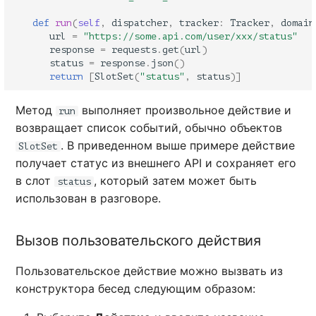
def
run
(
self
,
dispatcher
,
tracker
:
Tracker
,
domain
url
=
"https://some.api.com/user/xxx/status"
response
=
requests
.
get
(
url
)
status
=
response
.
json
()
return
[
SlotSet
(
"status"
,
status
)]
Метод
выполняет произвольное действие и
run
возвращает список событий, обычно объектов
. В приведенном выше примере действие
SlotSet
получает статус из внешнего API и сохраняет его
в слот
, который затем может быть
status
использован в разговоре.
Вызов пользовательского действия
Пользовательское действие можно вызвать из
конструктора бесед следующим образом: