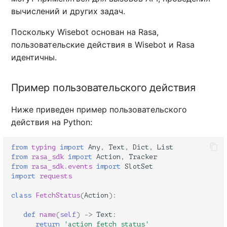
Каналы
Глоссарий
Примеры разработки Action-
вычислений и других задач.
скриптов
Поскольку Wisebot основан на Rasa,
Действия по умолчанию
пользовательские действия в Wisebot и Rasa
идентичны.
Описание стандартных
действий
Пример пользовательского действия
Устранение неоднозначности
Ниже приведен пример пользовательского
пользовательского ввода
действия на Python:
Настройка политик и
from
typing
import
Any
,
Text
,
Dict
,
List
конвейеров
from
rasa_sdk
import
Action
,
Tracker
from
rasa_sdk.events
import
SlotSet
import
requests
class
FetchStatus
(
Action
):
def
name
(
self
)
->
Text
:
return
'action_fetch_status'