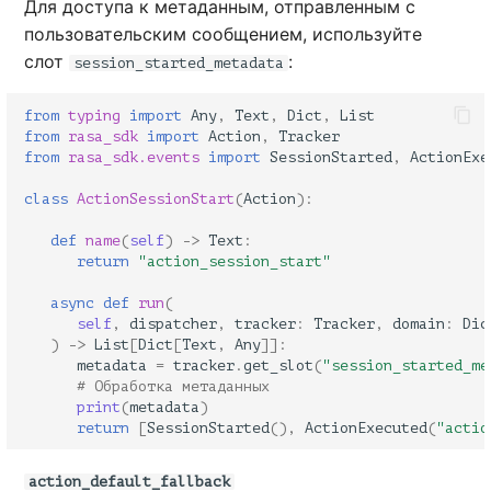
Для доступа к метаданным, отправленным с
пользовательским сообщением, используйте
слот
:
session_started_metadata
from
typing
import
Any
,
Text
,
Dict
,
List
from
rasa_sdk
import
Action
,
Tracker
from
rasa_sdk.events
import
SessionStarted
,
ActionExe
class
ActionSessionStart
(
Action
):
def
name
(
self
)
->
Text
:
return
"action_session_start"
async
def
run
(
self
,
dispatcher
,
tracker
:
Tracker
,
domain
:
Dic
)
->
List
[
Dict
[
Text
,
Any
]]:
metadata
=
tracker
.
get_slot
(
"session_started_me
# Обработка метаданных
print
(
metadata
)
return
[
SessionStarted
(),
ActionExecuted
(
"actio
action_default_fallback