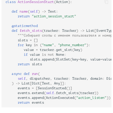
class
ActionSessionStart
(
Action
):
def
name
(
self
)
->
Text
:
return
"action_session_start"
@staticmethod
def
fetch_slots
(
tracker
:
Tracker
)
->
List
[
EventTyp
"""Собирает слоты с именем пользователя и номер
slots
=
[]
for
key
in
(
"name"
,
"phone_number"
):
value
=
tracker
.
get_slot
(
key
)
if
value
is
not
None
:
slots
.
append
(
SlotSet
(
key
=
key
,
value
=
value
return
slots
async
def
run
(
self
,
dispatcher
,
tracker
:
Tracker
,
domain
:
Dic
)
->
List
[
Dict
[
Text
,
Any
]]:
events
=
[
SessionStarted
()]
events
.
extend
(
self
.
fetch_slots
(
tracker
))
events
.
append
(
ActionExecuted
(
"action_listen"
))
return
events