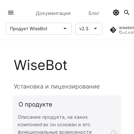
Документация
Блог
wisebot
Продукт WiseBot
v2.3
v2.4.8
Продукт WiseBot
v2.3
v2.2
WiseBot
Руководство
Руководство
Руководство
Руководство
Установка и лицензирование
Руководство
Руководство
О продукте
Описание продукта, на каких
компонентах он основан и его
функциональные возможности